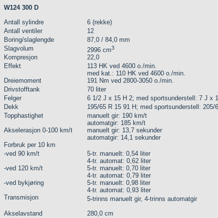
W124 300 D
Antall sylindre
6 (rekke)
Antall ventiler
12
Boring/slaglengde
87,0 / 84,0 mm
Slagvolum
3
2996 cm
Kompresjon
22,0
Effekt
113 HK ved 4600 o./min.
med kat.: 110 HK ved 4600 o./min.
Dreiemoment
191 Nm ved 2800-3050 o./min.
Drivstofftank
70 liter
Felger
6 1/2 J x 15 H 2; med sportsunderstell: 7 J x 
Dekk
195/65 R 15 91 H; med sportsunderstell: 205/
Topphastighet
manuelt gir: 190 km/t
automatgir: 185 km/t
Akselerasjon 0-100 km/t
manuelt gir: 13,7 sekunder
automatgir: 14,1 sekunder
Forbruk per 10 km
-ved 90 km/t
5-tr. manuelt: 0,54 liter
4-tr. automat: 0,62 liter
-ved 120 km/t
5-tr. manuelt: 0,70 liter
4-tr. automat: 0,79 liter
-ved bykjøring
5-tr. manuelt: 0,98 liter
4-tr. automat: 0,93 liter
Transmisjon
5-trinns manuelt gir, 4-trinns automatgir
Akselavstand
280,0 cm