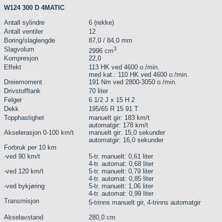
W124 300 D 4MATIC
Antall sylindre
6 (rekke)
Antall ventiler
12
Boring/slaglengde
87,0 / 84,0 mm
Slagvolum
3
2996 cm
Kompresjon
22,0
Effekt
113 HK ved 4600 o./min.
med kat.: 110 HK ved 4600 o./min.
Dreiemoment
191 Nm ved 2800-3050 o./min.
Drivstofftank
70 liter
Felger
6 1/2 J x 15 H 2
Dekk
195/65 R 15 91 T
Topphastighet
manuelt gir: 183 km/t
automatgir: 178 km/t
Akselerasjon 0-100 km/t
manuelt gir: 15,0 sekunder
automatgir: 16,0 sekunder
Forbruk per 10 km
-ved 90 km/t
5-tr. manuelt: 0,61 liter
4-tr. automat: 0,68 liter
-ved 120 km/t
5-tr. manuelt: 0,79 liter
4-tr. automat: 0,85 liter
-ved bykjøring
5-tr. manuelt: 1,06 liter
4-tr. automat: 0,99 liter
Transmisjon
5-trinns manuelt gir, 4-trinns automatgir
Akselavstand
280,0 cm