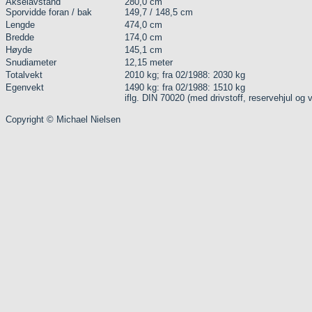
Akselavstand
280,0 cm
Sporvidde foran / bak
149,7 / 148,5 cm
Lengde
474,0 cm
Bredde
174,0 cm
Høyde
145,1 cm
Snudiameter
12,15 meter
Totalvekt
2010 kg; fra 02/1988: 2030 kg
Egenvekt
1490 kg: fra 02/1988: 1510 kg
iflg. DIN 70020 (med drivstoff, reservehjul og 
Copyright © Michael Nielsen