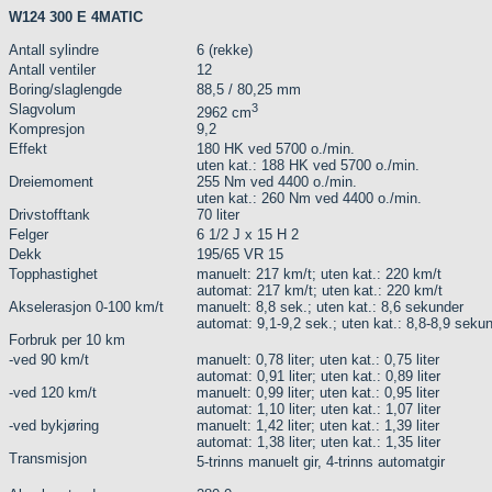
W124 300 E 4MATIC
Antall sylindre
6 (rekke)
Antall ventiler
12
Boring/slaglengde
88,5 / 80,25 mm
Slagvolum
3
2962 cm
Kompresjon
9,2
Effekt
180 HK ved 5700 o./min.
uten kat.: 188 HK ved 5700 o./min.
Dreiemoment
255 Nm ved 4400 o./min.
uten kat.: 260 Nm ved 4400 o./min.
Drivstofftank
70 liter
Felger
6 1/2 J x 15 H 2
Dekk
195/65 VR 15
Topphastighet
manuelt: 217 km/t; uten kat.: 220 km/t
automat: 217 km/t; uten kat.: 220 km/t
Akselerasjon 0-100 km/t
manuelt: 8,8 sek.; uten kat.: 8,6 sekunder
automat: 9,1-9,2 sek.; uten kat.: 8,8-8,9 seku
Forbruk per 10 km
-ved 90 km/t
manuelt: 0,78 liter; uten kat.: 0,75 liter
automat: 0,91 liter; uten kat.: 0,89 liter
-ved 120 km/t
manuelt: 0,99 liter; uten kat.: 0,95 liter
automat: 1,10 liter; uten kat.: 1,07 liter
-ved bykjøring
manuelt: 1,42 liter; uten kat.: 1,39 liter
automat: 1,38 liter; uten kat.: 1,35 liter
Transmisjon
5-trinns manuelt gir, 4-trinns automatgir