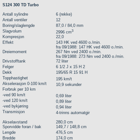
S124 300 TD Turbo
Antall sylindre
6 (rekke)
Antall ventiler
12
Boring/slaglengde
87,0 / 84,0 mm
Slagvolum
3
2996 cm
Kompresjon
22,0
Effekt
143 HK ved 4600 o./min.
fra 09/1988: 147 HK ved 4600 o./min.
Dreiemoment
267 Nm ved 2400 o./min.
fra 09/1988: 273 Nm ved 2400 o./min.
Drivstofftank
72 liter
Felger
6 1/2 J x 15 H 2
Dekk
195/65 R 15 91 H
Topphastighet
195 km/t
Akselerasjon 0-100 km/t
10,9 sekunder
Forbruk per 10 km
-ved 90 km/t
0,69 liter
-ved 120 km/t
0,89 liter
-ved bykjøring
0,94 liter
Transmisjon
4-trinns automatgir
Akselavstand
280,0 cm
Sporvidde foran / bak
149,7 / 148,8 cm
Lengde
476,5 cm
Bredde
174,0 cm