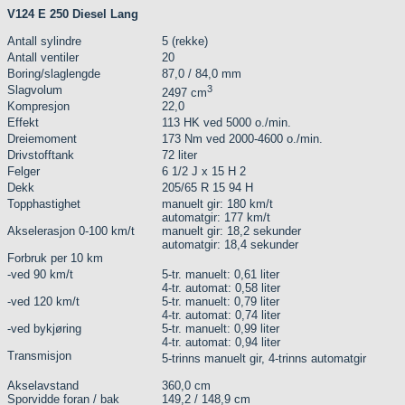
V124 E 250 Diesel Lang
Antall sylindre
5 (rekke)
Antall ventiler
20
Boring/slaglengde
87,0 / 84,0 mm
Slagvolum
3
2497 cm
Kompresjon
22,0
Effekt
113 HK ved 5000 o./min.
Dreiemoment
173 Nm ved 2000-4600 o./min.
Drivstofftank
72 liter
Felger
6 1/2 J x 15 H 2
Dekk
205/65 R 15 94 H
Topphastighet
manuelt gir: 180 km/t
automatgir: 177 km/t
Akselerasjon 0-100 km/t
manuelt gir: 18,2 sekunder
automatgir: 18,4 sekunder
Forbruk per 10 km
-ved 90 km/t
5-tr. manuelt: 0,61 liter
4-tr. automat: 0,58 liter
-ved 120 km/t
5-tr. manuelt: 0,79 liter
4-tr. automat: 0,74 liter
-ved bykjøring
5-tr. manuelt: 0,99 liter
4-tr. automat: 0,94 liter
Transmisjon
5-trinns manuelt gir, 4-trinns automatgir
Akselavstand
360,0 cm
Sporvidde foran / bak
149,2 / 148,9 cm