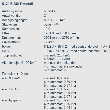
S124 E 280 T-modell
Antall sylindre
6 (rekke)
Antall ventiler
24
Boring/slaglengde
89,9 / 73,5 mm
Slagvolum
3
2799 cm
Kompresjon
10,0
Effekt
193 HK ved 5500 o./min.
Dreiemoment
270 Nm ved 3750 o./min.
Drivstofftank
72 liter
Felger
6 1/2 J x 15 H 2; med sportsunderstell: 7 J x 
Dekk
195/65 R 15 91 V; med sportsunderstell: 205/
Topphastighet
manuelt: 218 km/t
automat: 213 km/t
Akselerasjon 0-100 km/t
manuelt: 9,4 sekunder
4-tr. automat: 9,2 sekunder
5-tr. automat: 9,3
Forbruk per 10 km
-ved 90 km/t
manuelt: 0,83 liter
4-tr. automat: 0,89 liter
5-tr. automat: 0,87 liter
-ved 120 km/t
manuelt: 1,03 liter
4-tr. automat: 1,09 liter
5-tr. automat: 1,07 liter
-ved bykjøring
manuelt: 1,48 liter
4-tr. automat: 1,36 liter
5-tr. automat: 1,44 liter