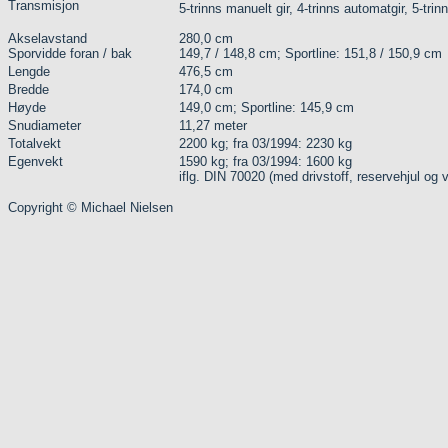
Transmisjon
5-trinns manuelt gir, 4-trinns automatgir, 5-tri
Akselavstand
280,0 cm
Sporvidde foran / bak
149,7 / 148,8 cm; Sportline: 151,8 / 150,9 cm
Lengde
476,5 cm
Bredde
174,0 cm
Høyde
149,0 cm; Sportline: 145,9 cm
Snudiameter
11,27 meter
Totalvekt
2200 kg; fra 03/1994: 2230 kg
Egenvekt
1590 kg; fra 03/1994: 1600 kg
iflg. DIN 70020 (med drivstoff, reservehjul og 
Copyright © Michael Nielsen