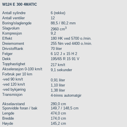
W124 E 300 4MATIC
Antall sylindre
6 (rekke)
Antall ventiler
12
Boring/slaglengde
88,5 / 80,2 mm
Slagvolum
3
2960 cm
Kompresjon
9,2
Effekt
180 HK ved 5700 o./min.
Dreiemoment
255 Nm ved 4400 o./min.
Drivstofftank
70 liter
Felger
6 1/2 J x 15 H 2
Dekk
195/65 R 15 91 V
Topphastighet
217 km/t
Akselerasjon 0-100 km/t
9,1 sekunder
Forbruk per 10 km
-ved 90 km/t
0,91 liter
-ved 120 km/t
1,10 liter
-ved bykjøring
1,38 liter
Transmisjon
4-trinns automatgir
Akselavstand
280,0 cm
Sporvidde foran / bak
149,7 / 148,5 cm
Lengde
474,0 cm
Bredde
174,0 cm
Høyde
145,2 cm